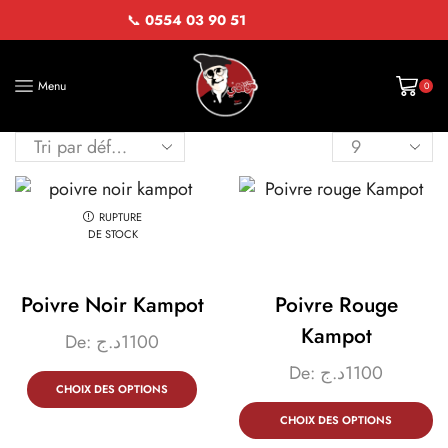
📞
0554 03 90 51
Menu
0
RUPTURE
DE STOCK
Poivre Noir Kampot
Poivre Rouge
Kampot
De:
د.ج
1100
De:
د.ج
1100
CHOIX DES OPTIONS
CHOIX DES OPTIONS